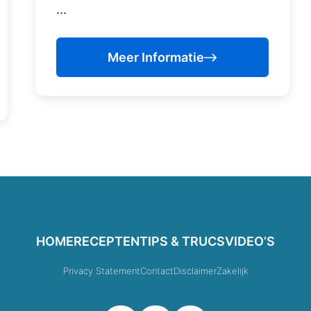
...
Meer Informatie
HOME
RECEPTEN
TIPS & TRUCS
VIDEO’S
Privacy Statement
Contact
Disclaimer
Zakelijk