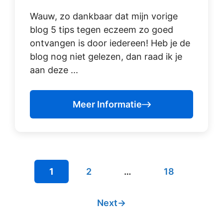
Wauw, zo dankbaar dat mijn vorige
blog 5 tips tegen eczeem zo goed
ontvangen is door iedereen! Heb je de
blog nog niet gelezen, dan raad ik je
aan deze ...
Meer Informatie
Page
Page
Page
1
2
…
18
Next
→