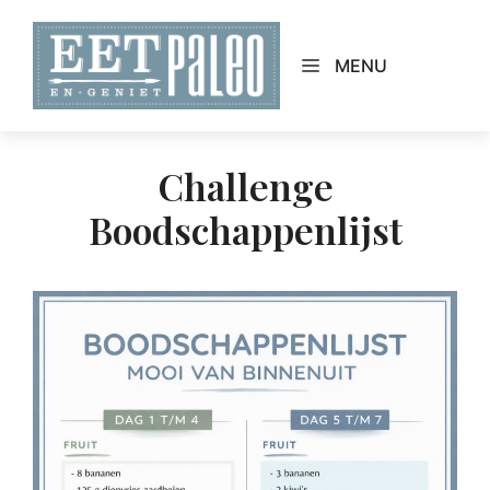
Skip
to
MENU
content
Challenge
Boodschappenlijst