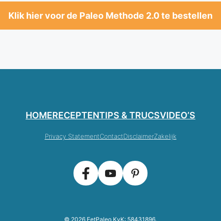
Klik hier voor de Paleo Methode 2.0 te bestellen
HOME
RECEPTEN
TIPS & TRUCS
VIDEO’S
Privacy Statement
Contact
Disclaimer
Zakelijk
© 2026 EetPaleo KvK: 58431896.