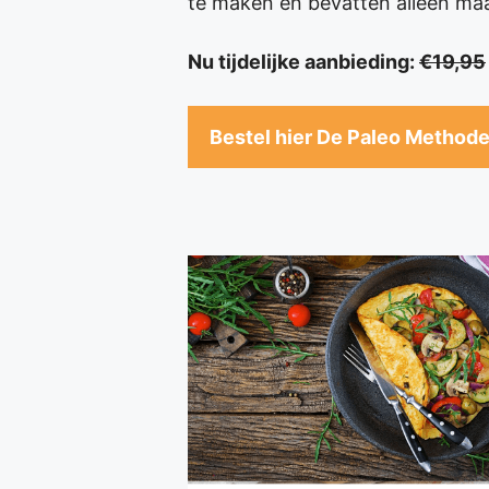
te maken en bevatten alleen maar
Nu tijdelijke aanbieding:
€19,95
Bestel hier De Paleo Methode