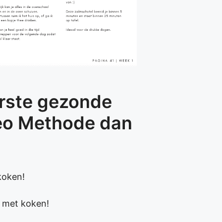
erste gezonde
leo Methode dan
koken!
n met koken!