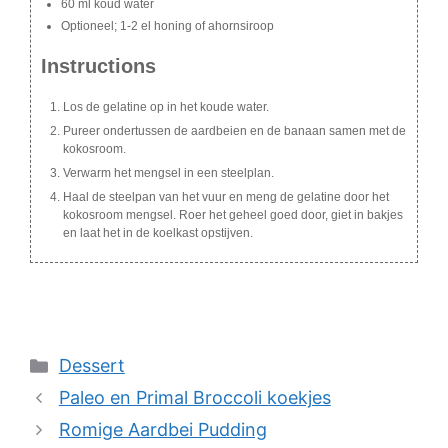
60 ml koud water
Optioneel; 1-2 el honing of ahornsiroop
Instructions
Los de gelatine op in het koude water.
Pureer ondertussen de aardbeien en de banaan samen met de
kokosroom.
Verwarm het mengsel in een steelplan.
Haal de steelpan van het vuur en meng de gelatine door het
kokosroom mengsel. Roer het geheel goed door, giet in bakjes
en laat het in de koelkast opstijven.
Categories
Dessert
Paleo en Primal Broccoli koekjes
Romige Aardbei Pudding