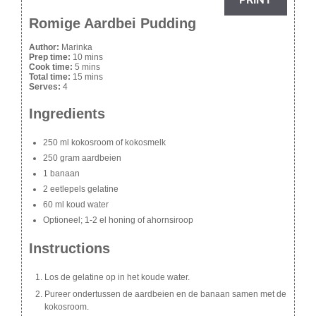
Romige Aardbei Pudding
Author:
Marinka
Prep time:
10 mins
Cook time:
5 mins
Total time:
15 mins
Serves:
4
Ingredients
250 ml kokosroom of kokosmelk
250 gram aardbeien
1 banaan
2 eetlepels gelatine
60 ml koud water
Optioneel; 1-2 el honing of ahornsiroop
Instructions
Los de gelatine op in het koude water.
Pureer ondertussen de aardbeien en de banaan samen met de
kokosroom.