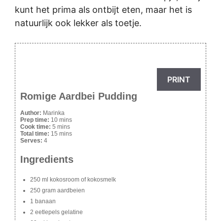
kunt het prima als ontbijt eten, maar het is
natuurlijk ook lekker als toetje.
PRINT
Romige Aardbei Pudding
Author:
Marinka
Prep time:
10 mins
Cook time:
5 mins
Total time:
15 mins
Serves:
4
Ingredients
250 ml kokosroom of kokosmelk
250 gram aardbeien
1 banaan
2 eetlepels gelatine