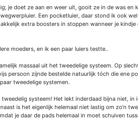
ig; je doet ze aan en weer uit, gooit ze in de was en k
 wegwerpluier. Een pocketluier, daar stond ik ook w
makkelijk extra boosters in stoppen wanneer je kindje 
re moeders, en ik een paar luiers testte..
elijk massaal uit het tweedelige systeem. Op slech
js persoon zijnde bestelde natuurlijk tóch die ene poc
 paar tweedelige systemen.
tweedelig systeem! Het lekt inderdaad bijna niet, in
ast is het eigenlijk helemaal niet lastig om zo’n twee
omdat je daar de pads helemaal in moet schuiven tuss