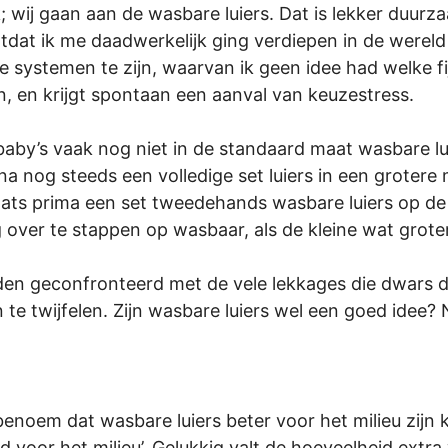
; wij gaan aan de wasbare luiers. Dat is lekker duurza
otdat ik me daadwerkelijk ging verdiepen in de were
nde systemen te zijn, waarvan ik geen idee had welke fi
ijn, en krijgt spontaan een aanval van keuzestress.
baby’s vaak nog niet in de standaard maat wasbare l
arna nog steeds een volledige set luiers in een grote
plaats prima een set tweedehands wasbare luiers op de
over te stappen op wasbaar, als de kleine wat groter
n geconfronteerd met de vele lekkages die dwars do
e twijfelen. Zijn wasbare luiers wel een goed idee? 
enoem dat wasbare luiers beter voor het milieu zijn kr
ed voor het milieu’. Gelukkig valt de hoeveelheid ext