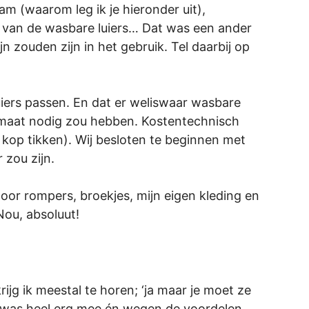
am (waarom leg ik je hieronder uit),
ld van de wasbare luiers… Dat was een ander
jn zouden zijn in het gebruik. Tel daarbij op
uiers passen. En dat er weliswaar wasbare
re maat nodig zou hebben. Kostentechnisch
 kop tikken). Wij besloten te beginnen met
 zou zijn.
or rompers, broekjes, mijn eigen kleding en
Nou, absoluut!
ijg ik meestal te horen; ‘ja maar je moet ze
ra was heel erg mee én wegen de voordelen