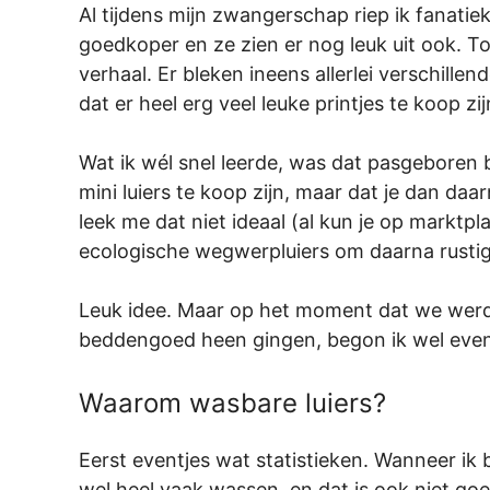
Al tijdens mijn zwangerschap riep ik fanatiek
goedkoper en ze zien er nog leuk uit ook. T
verhaal. Er bleken ineens allerlei verschille
dat er heel erg veel leuke printjes te koop z
Wat ik wél snel leerde, was dat pasgeboren 
mini luiers te koop zijn, maar dat je dan da
leek me dat niet ideaal (al kun je op markt
ecologische wegwerpluiers om daarna rustig 
Leuk idee. Maar op het moment dat we werde
beddengoed heen gingen, begon ik wel even t
Waarom wasbare luiers?
Eerst eventjes wat statistieken. Wanneer ik b
wel heel vaak wassen, en dat is ook niet go