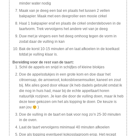
minder water nodig
Maak van je deeg een bal en plaats het tussen 2 vellen
bakpapier. Maak met een deegroller een mooie cirkel
Haal 1 bakpapier eraf en plaats de cirkel ondersteboven in de
taartvorm. Trek vervolgens het andere vel van je deeg
Duw met je vingers een het deeg omhoog tegen de vorm in
zodat daar de vulling in kan
Bak de korst 10-15 minuten af en laat afkoelen in de koelkast
totdat je vulling klaar is.
Bereiding voor de rest van de taart:
Schil de appels en snijd in schijfjes of kleine blokjes
Doe de appelsstukjes in een grote kom en doe daar het
citroensap, de arrowroot, kokosbloesemsuiker, kaneel en zout
bij. Mix alles goed door elkaar (ik heb dadels gebruikt omdat ik
die nog in huis had, maar bij de echte appeltaart horen
natuurlijk rozijnen. Je kan die door de vulling doen, maar ik heb
deze keer gekozen om het als topping te doen. De keuze is
aan jou
)
Doe de vulling in de taart en bak voor nog zo’n 25-30 minuten
in de oven.
Laat de taart vervolgens minimaal 40 minuten afkoelen
Doe als topping eventueel kokosslagroom erop. Het recept