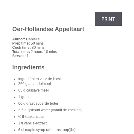
PRINT
Oer-Hollandse Appeltaart
Author:
Danielle
Prep time:
50 mins
Cook time:
80 mins
Total time:
2 hours 10 mins
Serves:
1
Ingredients
Ingrediënten voor de korst
260 g amandelmeel
65 g cassave meel
1 groot ei
60 g grasgevoerde boter
3-5 el ijskoud water (vanuit de koelkast)
¼ tl keukenzout
1 tl vanille-extract
6 el maple syrup (ahoornsiroop)[br]