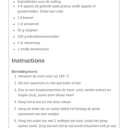
Ingrediënten voor de vulling
4-6 appels (ik gebruik vaak granny smith appels of
goudrenetten. Elstar kan ook)
1 tl kaneel
2 el arrowroot
50 g rozijnen
100 g kokosbloesemsuiker
2 el citroensap
1 snufje keukenzout
Instructions
Bereiding korst:
Verwarm de oven voor op 180 °C
Vet een taartvorm in met wat boter of olie
Doe in een keukenmachine de meel, zout, vanille-extract en
maple sirup, pulse door elkaar heen
Voeg het ei toe en mix door elkaar
Voeg de boter toe en pulse totdat het beslag de grote
aanneemt van een erwtjes
Voeg het water toe met 1 eetlepel per keer zodat het deeg
samen komt. Zorg dat het niet te nat wordt misschien heb je wat