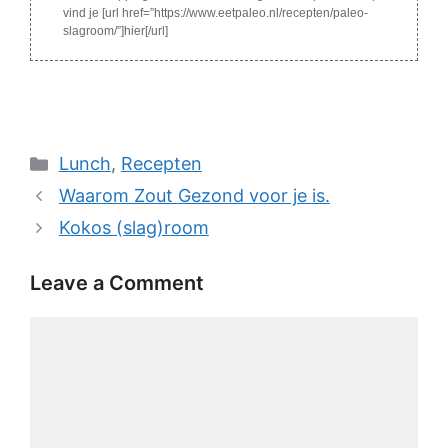
vind je [url href=”https://www.eetpaleo.nl/recepten/paleo-
slagroom/”]hier[/url]
Categories
Lunch
,
Recepten
Waarom Zout Gezond voor je is.
Kokos (slag)room
Leave a Comment
Comment