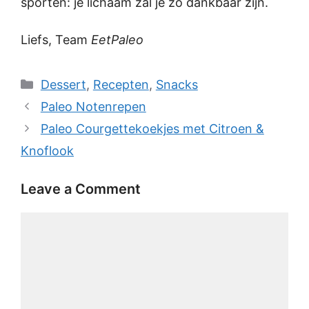
sporten: je lichaam zal je zó dankbaar zijn.
Liefs, Team
EetPaleo
Categories
Dessert
,
Recepten
,
Snacks
Paleo Notenrepen
Paleo Courgettekoekjes met Citroen &
Knoflook
Leave a Comment
Comment