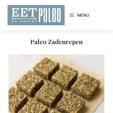
Skip
to
MENU
content
Paleo Zadenrepen