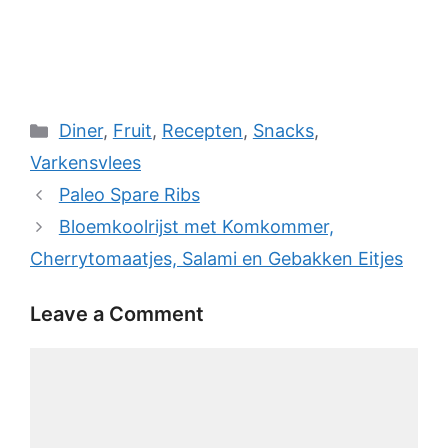
Categories
Diner
,
Fruit
,
Recepten
,
Snacks
,
Varkensvlees
Paleo Spare Ribs
Bloemkoolrijst met Komkommer,
Cherrytomaatjes, Salami en Gebakken Eitjes
Leave a Comment
Comment