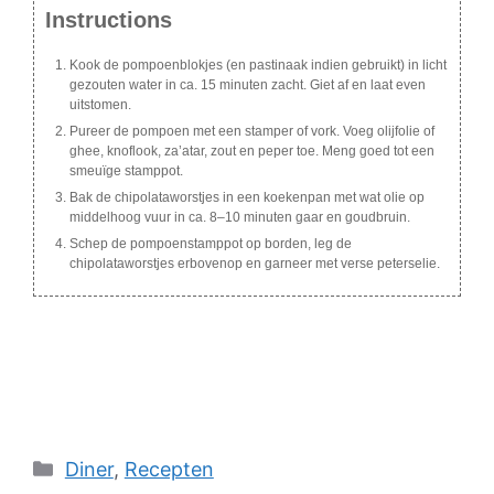
Instructions
Kook de pompoenblokjes (en pastinaak indien gebruikt) in licht
gezouten water in ca. 15 minuten zacht. Giet af en laat even
uitstomen.
Pureer de pompoen met een stamper of vork. Voeg olijfolie of
ghee, knoflook, za’atar, zout en peper toe. Meng goed tot een
smeuïge stamppot.
Bak de chipolataworstjes in een koekenpan met wat olie op
middelhoog vuur in ca. 8–10 minuten gaar en goudbruin.
Schep de pompoenstamppot op borden, leg de
chipolataworstjes erbovenop en garneer met verse peterselie.
Categories
Diner
,
Recepten