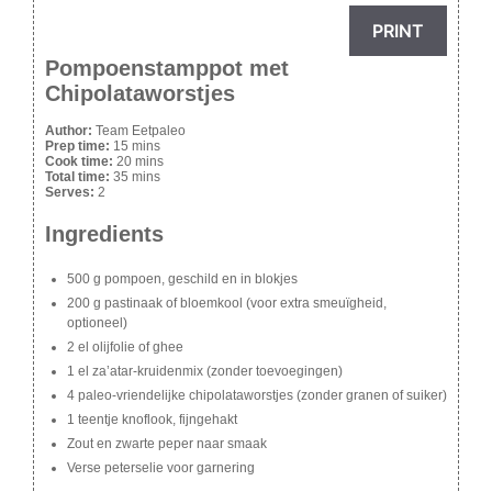
PRINT
Pompoenstamppot met
Chipolataworstjes
Author:
Team Eetpaleo
Prep time:
15 mins
Cook time:
20 mins
Total time:
35 mins
Serves:
2
Ingredients
500 g pompoen, geschild en in blokjes
200 g pastinaak of bloemkool (voor extra smeuïgheid,
optioneel)
2 el olijfolie of ghee
1 el za’atar-kruidenmix (zonder toevoegingen)
4 paleo-vriendelijke chipolataworstjes (zonder granen of suiker)
1 teentje knoflook, fijngehakt
Zout en zwarte peper naar smaak
Verse peterselie voor garnering