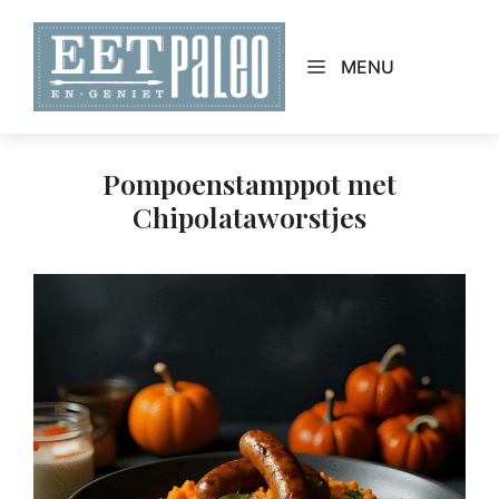
Skip
to
MENU
content
Pompoenstamppot met
Chipolataworstjes