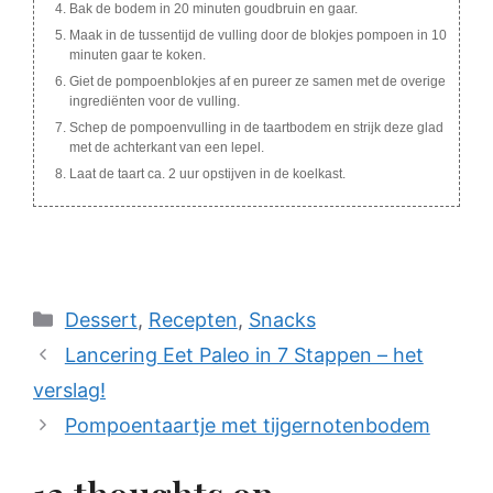
Bak de bodem in 20 minuten goudbruin en gaar.
Maak in de tussentijd de vulling door de blokjes pompoen in 10
minuten gaar te koken.
Giet de pompoenblokjes af en pureer ze samen met de overige
ingrediënten voor de vulling.
Schep de pompoenvulling in de taartbodem en strijk deze glad
met de achterkant van een lepel.
Laat de taart ca. 2 uur opstijven in de koelkast.
Categories
Dessert
,
Recepten
,
Snacks
Lancering Eet Paleo in 7 Stappen – het
verslag!
Pompoentaartje met tijgernotenbodem