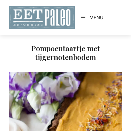
Skip
to
MENU
content
Pompoentaartje met
tijgernotenbodem