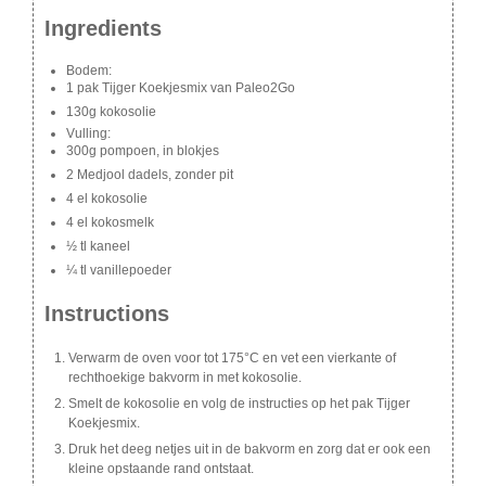
Ingredients
Bodem:
1 pak Tijger Koekjesmix van Paleo2Go
130g kokosolie
Vulling:
300g pompoen, in blokjes
2 Medjool dadels, zonder pit
4 el kokosolie
4 el kokosmelk
½ tl kaneel
¼ tl vanillepoeder
Instructions
Verwarm de oven voor tot 175°C en vet een vierkante of
rechthoekige bakvorm in met kokosolie.
Smelt de kokosolie en volg de instructies op het pak Tijger
Koekjesmix.
Druk het deeg netjes uit in de bakvorm en zorg dat er ook een
kleine opstaande rand ontstaat.