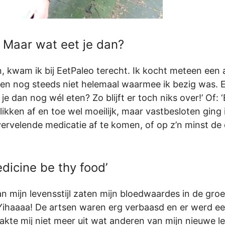
? Maar wat eet je dan?
, kwam ik bij EetPaleo terecht. Ik kocht meteen een 
en nog steeds niet helemaal waarmee ik bezig was. En
 je dan nog wél eten? Zo blijft er toch niks over!’ Of:
ikken af en toe wel moeilijk, maar vastbesloten ging i
vervelende medicatie af te komen, of op z’n minst de 
dicine be thy food’
 mijn levensstijl zaten mijn bloedwaardes in de groe
 Yihaaaa! De artsen waren erg verbaasd en er werd ee
akte mij niet meer uit wat anderen van mijn nieuwe lev