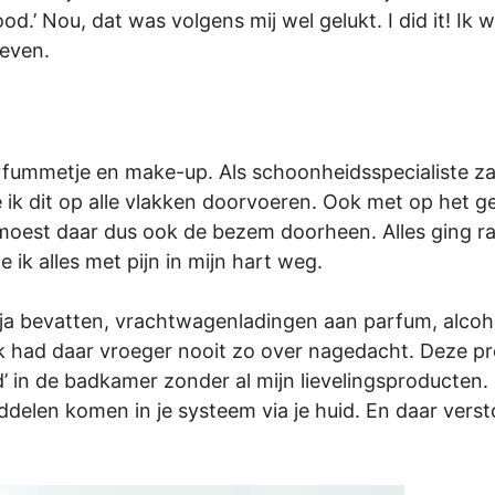
d.’ Nou, dat was volgens mij wel gelukt. I did it! Ik 
leven.
arfummetje en make-up. Als schoonheidsspecialiste za
 ik dit op alle vlakken doorvoeren. Ook met op het g
oest daar dus ook de bezem doorheen. Alles ging radi
e ik alles met pijn in mijn hart weg.
ja bevatten, vrachtwagenladingen aan parfum, alcoho
k had daar vroeger nooit zo over nagedacht. Deze p
ed’ in de badkamer zonder al mijn lievelingsproducten
ddelen komen in je systeem via je huid. En daar vers