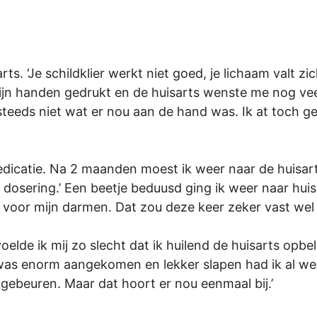
rts. ‘Je schildklier werkt niet goed, je lichaam valt z
 mijn handen gedrukt en de huisarts wenste me nog ve
steeds niet wat er nou aan de hand was. Ik at toch gez
dicatie. Na 2 maanden moest ik weer naar de huisart
 dosering.’ Een beetje beduusd ging ik weer naar hu
 voor mijn darmen. Dat zou deze keer zeker vast wel
lde ik mij zo slecht dat ik huilend de huisarts opbel
s, was enorm aangekomen en lekker slapen had ik al w
 gebeuren. Maar dat hoort er nou eenmaal bij.’