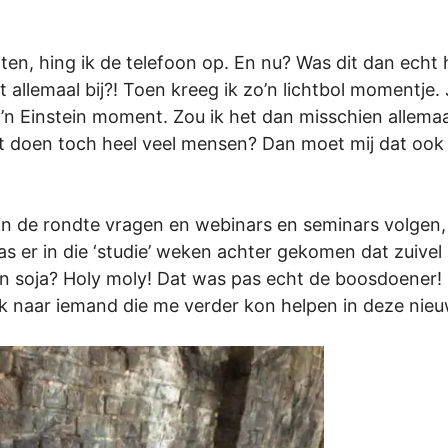
ten, hing ik de telefoon op. En nu? Was dit dan echt h
 allemaal bij?! Toen kreeg ik zo’n lichtbol momentje. 
 Zo’n Einstein moment. Zou ik het dan misschien allem
at doen toch heel veel mensen? Dan moet mij dat ook 
n de rondte vragen en webinars en seminars volgen, wa
was er in die ‘studie’ weken achter gekomen dat zuivel
En soja? Holy moly! Dat was pas echt de boosdoener! 
k naar iemand die me verder kon helpen in deze nieuw