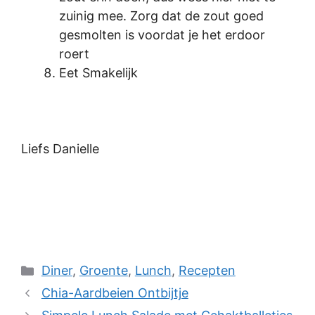
zuinig mee. Zorg dat de zout goed
gesmolten is voordat je het erdoor
roert
Eet Smakelijk
Liefs Danielle
Categories
Diner
,
Groente
,
Lunch
,
Recepten
Chia-Aardbeien Ontbijtje