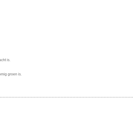
cht is.
omig groen is.