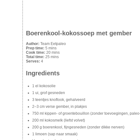
Boerenkool-kokossoep met gember
Author:
Team Eetpaleo
Prep time:
5 mins
Cook time:
20 mins
Total time:
25 mins
Serves:
4
Ingredients
1 el kokosolie
1 ui, grof gesneden
3 teentjes knoflook, gehalveerd
2–3 cm verse gember, in plakjes
750 ml kippen- of groentebouillon (zonder toevoegingen, paleo
200 ml kokosmelk (liefst volvet)
200 g boerenkool, fijngesneden (zonder dikke nerven)
1 limoen (sap naar smaak)