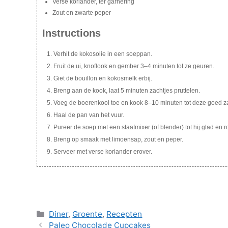
Verse koriander, ter garnering
Zout en zwarte peper
Instructions
Verhit de kokosolie in een soeppan.
Fruit de ui, knoflook en gember 3–4 minuten tot ze geuren.
Giet de bouillon en kokosmelk erbij.
Breng aan de kook, laat 5 minuten zachtjes pruttelen.
Voeg de boerenkool toe en kook 8–10 minuten tot deze goed za
Haal de pan van het vuur.
Pureer de soep met een staafmixer (of blender) tot hij glad en r
Breng op smaak met limoensap, zout en peper.
Serveer met verse koriander erover.
Categories
Diner
,
Groente
,
Recepten
Paleo Chocolade Cupcakes