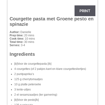
PRINT
Courgette pasta met Groene pesto en
spinazie
Author:
Danielle
Prep time:
20 mins
Cook time:
10 mins
Total time:
30 mins
Serves:
3-4
Ingredients
[b]Voor de courgettepasta [/b]
4 courgettes (of 2 pakjes kant en klare courgettesliertjes)
2 puntpaprika’s
125 g cherrytomaatjes
10 g platte peterselie
3 lente-uitjes
2 el sesamzaadjes (ter garnering)
[b]Voor de pesto[/b]
125 g spinazie