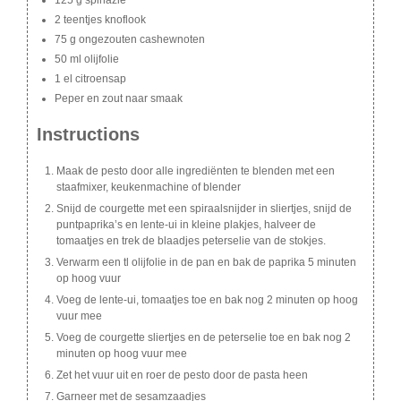
2 teentjes knoflook
75 g ongezouten cashewnoten
50 ml olijfolie
1 el citroensap
Peper en zout naar smaak
Instructions
Maak de pesto door alle ingrediënten te blenden met een
staafmixer, keukenmachine of blender
Snijd de courgette met een spiraalsnijder in sliertjes, snijd de
puntpaprika’s en lente-ui in kleine plakjes, halveer de
tomaatjes en trek de blaadjes peterselie van de stokjes.
Verwarm een tl olijfolie in de pan en bak de paprika 5 minuten
op hoog vuur
Voeg de lente-ui, tomaatjes toe en bak nog 2 minuten op hoog
vuur mee
Voeg de courgette sliertjes en de peterselie toe en bak nog 2
minuten op hoog vuur mee
Zet het vuur uit en roer de pesto door de pasta heen
Garneer met de sesamzaadjes