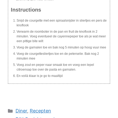
Instructions
Snijd de courgette met een spiraalsnijder in sliertjes en pers de
knoflook
Verwarm de roomboter in de pan en fruit de knoflook in 2
minuten. Voeg eventueel de cayennepeper toe als je wat meer
een pittige bite wilt
Voeg de garnalen toe en bak nog 5 minuten op hoog vuur mee
Voeg de courgettesliertjes toe en de peterselie. Bak nog 2
minuten mee
Voeg zout en peper naar smaak toe en voeg een lepel
citroensap toe over de pasta en garnalen.
En voilà klaar is je go to maaltijd
Categories
Diner
,
Recepten