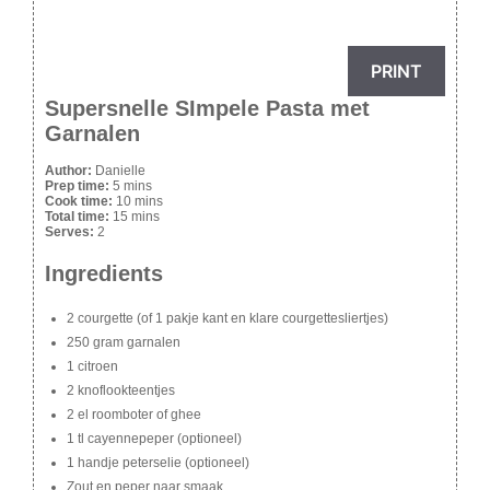
PRINT
Supersnelle SImpele Pasta met
Garnalen
Author:
Danielle
Prep time:
5 mins
Cook time:
10 mins
Total time:
15 mins
Serves:
2
Ingredients
2 courgette (of 1 pakje kant en klare courgettesliertjes)
250 gram garnalen
1 citroen
2 knoflookteentjes
2 el roomboter of ghee
1 tl cayennepeper (optioneel)
1 handje peterselie (optioneel)
Zout en peper naar smaak