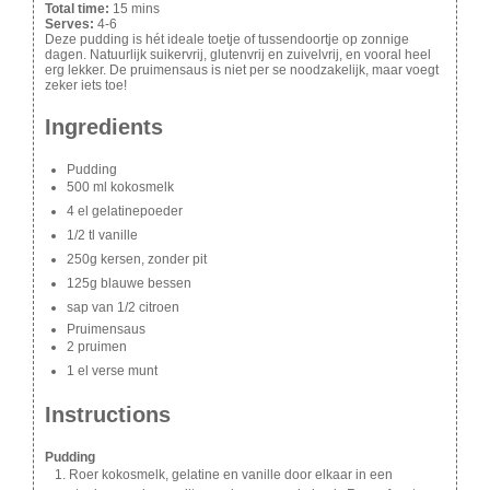
Total time:
15 mins
Serves:
4-6
Deze pudding is hét ideale toetje of tussendoortje op zonnige
dagen. Natuurlijk suikervrij, glutenvrij en zuivelvrij, en vooral heel
erg lekker. De pruimensaus is niet per se noodzakelijk, maar voegt
zeker iets toe!
Ingredients
Pudding
500 ml kokosmelk
4 el gelatinepoeder
1/2 tl vanille
250g kersen, zonder pit
125g blauwe bessen
sap van 1/2 citroen
Pruimensaus
2 pruimen
1 el verse munt
Instructions
Pudding
Roer kokosmelk, gelatine en vanille door elkaar in een