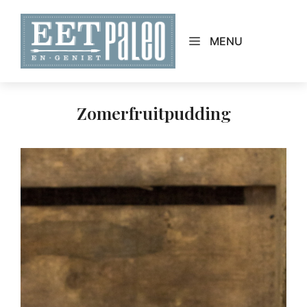
Skip
to
MENU
content
Zomerfruitpudding