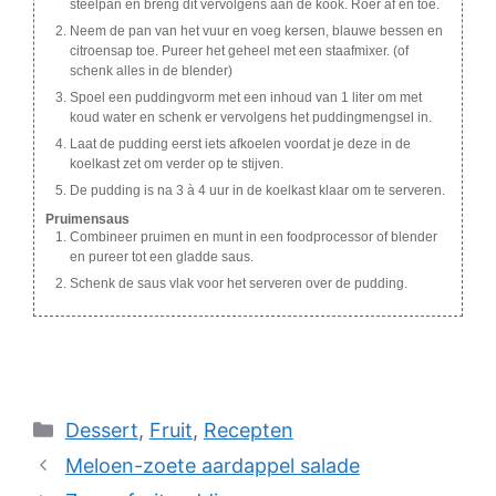
steelpan en breng dit vervolgens aan de kook. Roer af en toe.
Neem de pan van het vuur en voeg kersen, blauwe bessen en
citroensap toe. Pureer het geheel met een staafmixer. (of
schenk alles in de blender)
Spoel een puddingvorm met een inhoud van 1 liter om met
koud water en schenk er vervolgens het puddingmengsel in.
Laat de pudding eerst iets afkoelen voordat je deze in de
koelkast zet om verder op te stijven.
De pudding is na 3 à 4 uur in de koelkast klaar om te serveren.
Pruimensaus
Combineer pruimen en munt in een foodprocessor of blender
en pureer tot een gladde saus.
Schenk de saus vlak voor het serveren over de pudding.
Categories
Dessert
,
Fruit
,
Recepten
Meloen-zoete aardappel salade