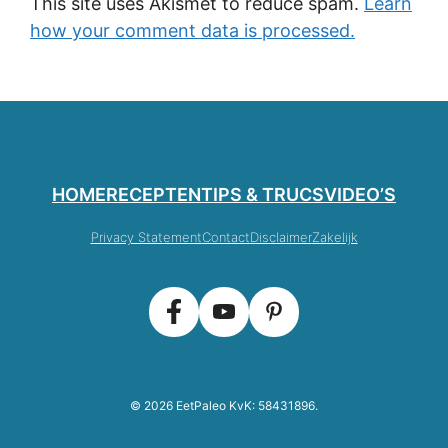
This site uses Akismet to reduce spam.
Learn
how your comment data is processed.
HOME
RECEPTEN
TIPS & TRUCS
VIDEO’S
Privacy Statement
Contact
Disclaimer
Zakelijk
© 2026 EetPaleo KvK: 58431896.