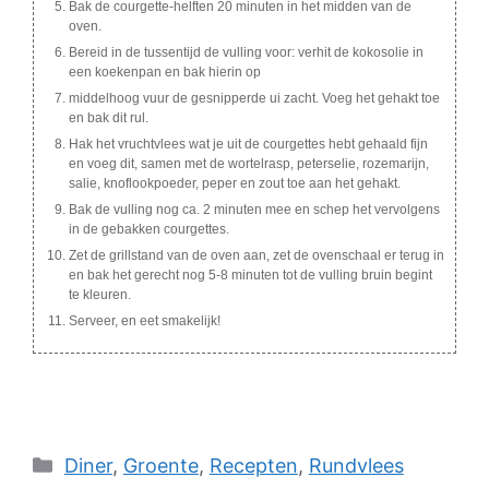
Bak de courgette-helften 20 minuten in het midden van de
oven.
Bereid in de tussentijd de vulling voor: verhit de kokosolie in
een koekenpan en bak hierin op
middelhoog vuur de gesnipperde ui zacht. Voeg het gehakt toe
en bak dit rul.
Hak het vruchtvlees wat je uit de courgettes hebt gehaald fijn
en voeg dit, samen met de wortelrasp, peterselie, rozemarijn,
salie, knoflookpoeder, peper en zout toe aan het gehakt.
Bak de vulling nog ca. 2 minuten mee en schep het vervolgens
in de gebakken courgettes.
Zet de grillstand van de oven aan, zet de ovenschaal er terug in
en bak het gerecht nog 5-8 minuten tot de vulling bruin begint
te kleuren.
Serveer, en eet smakelijk!
Categories
Diner
,
Groente
,
Recepten
,
Rundvlees