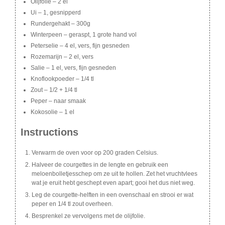
Olijfolie – 2 el
Ui – 1, gesnipperd
Rundergehakt – 300g
Winterpeen – geraspt, 1 grote hand vol
Peterselie – 4 el, vers, fijn gesneden
Rozemarijn – 2 el, vers
Salie – 1 el, vers, fijn gesneden
Knoflookpoeder – 1/4 tl
Zout – 1/2 + 1/4 tl
Peper – naar smaak
Kokosolie – 1 el
Instructions
Verwarm de oven voor op 200 graden Celsius.
Halveer de courgettes in de lengte en gebruik een
meloenbolletjesschep om ze uit te hollen. Zet het vruchtvlees
wat je eruit hebt geschept even apart; gooi het dus niet weg.
Leg de courgette-helften in een ovenschaal en strooi er wat
peper en 1/4 tl zout overheen.
Besprenkel ze vervolgens met de olijfolie.