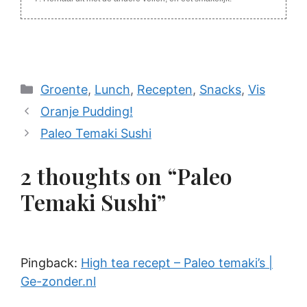
Categories
Groente
,
Lunch
,
Recepten
,
Snacks
,
Vis
Oranje Pudding!
Paleo Temaki Sushi
2 thoughts on “Paleo
Temaki Sushi”
Pingback:
High tea recept – Paleo temaki’s |
Ge-zonder.nl