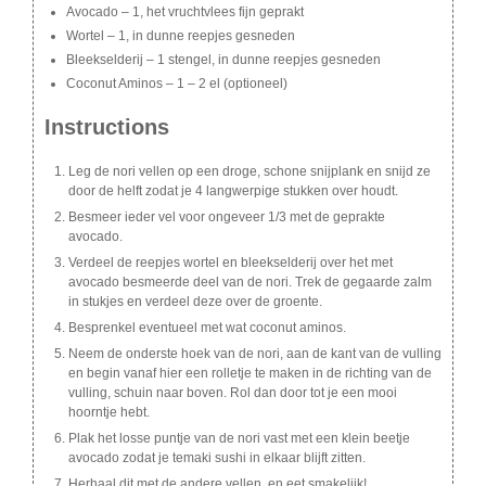
Avocado – 1, het vruchtvlees fijn geprakt
Wortel – 1, in dunne reepjes gesneden
Bleekselderij – 1 stengel, in dunne reepjes gesneden
Coconut Aminos – 1 – 2 el (optioneel)
Instructions
Leg de nori vellen op een droge, schone snijplank en snijd ze
door de helft zodat je 4 langwerpige stukken over houdt.
Besmeer ieder vel voor ongeveer 1/3 met de geprakte
avocado.
Verdeel de reepjes wortel en bleekselderij over het met
avocado besmeerde deel van de nori. Trek de gegaarde zalm
in stukjes en verdeel deze over de groente.
Besprenkel eventueel met wat coconut aminos.
Neem de onderste hoek van de nori, aan de kant van de vulling
en begin vanaf hier een rolletje te maken in de richting van de
vulling, schuin naar boven. Rol dan door tot je een mooi
hoorntje hebt.
Plak het losse puntje van de nori vast met een klein beetje
avocado zodat je temaki sushi in elkaar blijft zitten.
Herhaal dit met de andere vellen, en eet smakelijk!