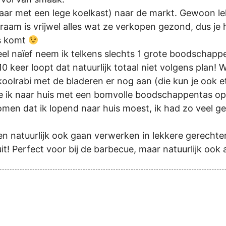
(maar met een lege koelkast) naar de markt. Gewoon
m is vrijwel alles wat ze verkopen gezond, dus je ho
s komt
el naïef neem ik telkens slechts 1 grote boodschapp
0 keer loopt dat natuurlijk totaal niet volgens plan! 
oolrabi met de bladeren er nog aan (die kun je ook e
ietste ik naar huis met een bomvolle boodschappentas o
komen dat ik lopend naar huis moest, ik had zo veel g
nten natuurlijk ook gaan verwerken in lekkere gerecht
t! Perfect voor bij de barbecue, maar natuurlijk ook a