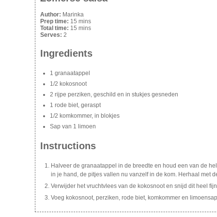
Author:
Marinka
Prep time:
15 mins
Total time:
15 mins
Serves:
2
Ingredients
1 granaatappel
1/2 kokosnoot
2 rijpe perziken, geschild en in stukjes gesneden
1 rode biet, geraspt
1/2 komkommer, in blokjes
Sap van 1 limoen
Instructions
Halveer de granaatappel in de breedte en houd een van de helft
in je hand, de pitjes vallen nu vanzelf in de kom. Herhaal met d
Verwijder het vruchtvlees van de kokosnoot en snijd dit heel fijn
Voeg kokosnoot, perziken, rode biet, komkommer en limoensap