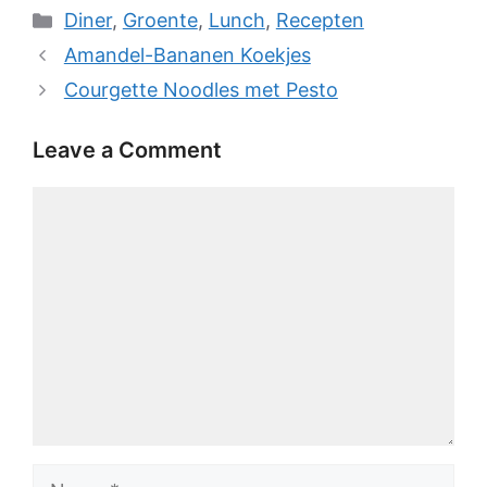
Categories
Diner
,
Groente
,
Lunch
,
Recepten
Amandel-Bananen Koekjes
Courgette Noodles met Pesto
Leave a Comment
Comment
Name