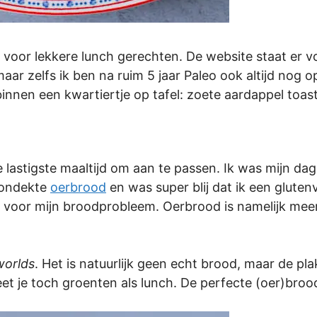
 heb voor lekkere lunch gerechten. De website staat er
r zelfs ik ben na ruim 5 jaar Paleo ook altijd nog op
binnen een kwartiertje op tafel: zoete aardappel toas
e lastigste maaltijd om aan te passen. Ik was mijn 
k ondekte
oerbrood
en was super blij dat ik een gluten
as voor mijn broodprobleem. Oerbrood is namelijk meer
worlds
. Het is natuurlijk geen echt brood, maar de pl
 je toch groenten als lunch. De perfecte (oer)broo