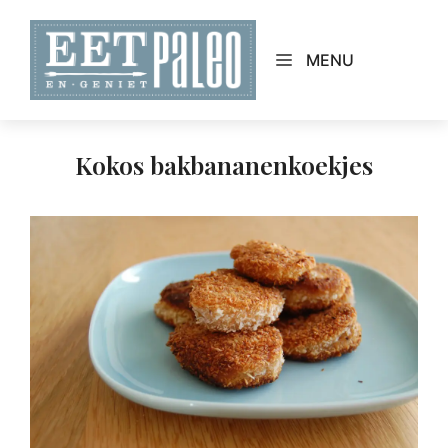
Skip
to
MENU
content
Kokos bakbananenkoekjes