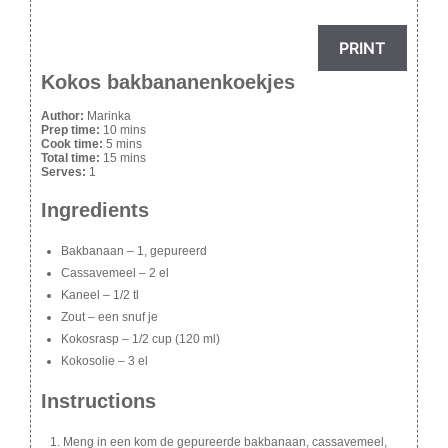
PRINT
Kokos bakbananenkoekjes
Author:
Marinka
Prep time:
10 mins
Cook time:
5 mins
Total time:
15 mins
Serves:
1
Ingredients
Bakbanaan – 1, gepureerd
Cassavemeel – 2 el
Kaneel – 1/2 tl
Zout – een snuf je
Kokosrasp – 1/2 cup (120 ml)
Kokosolie – 3 el
Instructions
Meng in een kom de gepureerde bakbanaan, cassavemeel,