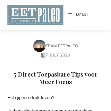
Skip
to
MENU
content
TEAM EETPALEO
7 JULY 2020
5 Direct Toepasbare Tips voor
Meer Focus
Heb jij een druk leven?
Ik denk dat iedereen tegenwoordig deze