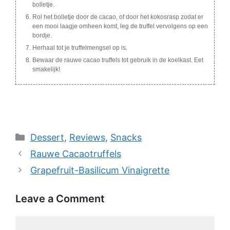
bolletje.
Rol het bolletje door de cacao, of door het kokosrasp zodat er
een mooi laagje omheen komt, leg de truffel vervolgens op een
bordje.
Herhaal tot je truffelmengsel op is.
Bewaar de rauwe cacao truffels tot gebruik in de koelkast. Eet
smakelijk!
Categories
Dessert
,
Reviews
,
Snacks
Rauwe Cacaotruffels
Grapefruit-Basilicum Vinaigrette
Leave a Comment
Comment