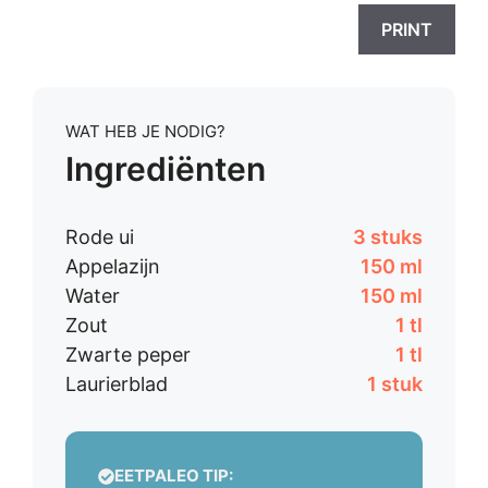
PRINT
WAT HEB JE NODIG?
Ingrediënten
Rode ui
3 stuks
Appelazijn
150 ml
Water
150 ml
Zout
1 tl
Zwarte peper
1 tl
Laurierblad
1 stuk
EETPALEO TIP: