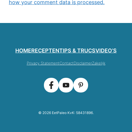
how your comment data is processed.
HOME
RECEPTEN
TIPS & TRUCS
VIDEO’S
Privacy Statement
Contact
Disclaimer
Zakelijk
© 2026 EetPaleo KvK: 58431896.