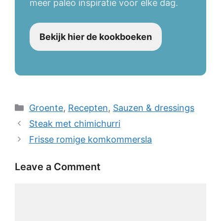
meer paleo inspiratie voor elke dag.
Bekijk hier de kookboeken
Categories
Groente
,
Recepten
,
Sauzen & dressings
Steak met chimichurri
Frisse romige komkommersla
Leave a Comment
Comment