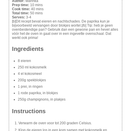
Author:
Marinka
Prep time:
10 mins
Cook time:
40 mins
Total time:
50 mins
Serves:
3-4
[b]Dit recept bevat eieren en nachtschades. De paprika kun je
bijvoorbeeld vervangen door blokjes wortel.[/b] Tip: heb je geen
ovenbestendige pan? Gebruik dan een gewone pan en hevel alles
vóór het de oven in gaat over in een ingevette ovenschaal. Dat
werkt ook prima!
Ingredients
8 eieren
250 ml kokosmelk
4 el kokosmeel
200g spekblokjes
1 prei, in ringen
1 rode paprika, in blokjes
250g champignons, in plakjes
Instructions
Verwarm de oven voor tot 200 graden Celsius.
Klop de eieren los in een kom samen met kokosmelk en