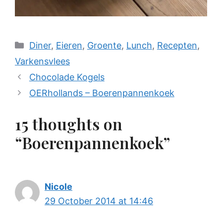
Categories
Diner
,
Eieren
,
Groente
,
Lunch
,
Recepten
,
Varkensvlees
Chocolade Kogels
OERhollands – Boerenpannenkoek
15 thoughts on
“Boerenpannenkoek”
Nicole
29 October 2014 at 14:46