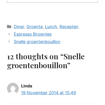
Categories
Diner
,
Groente
,
Lunch
,
Recepten
Espresso Brownies
Snelle groentenbouillon
12 thoughts on “Snelle
groentenbouillon”
Linda
19 November 2014 at 15:49