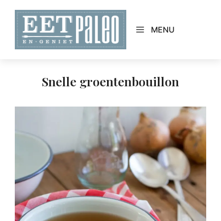
Skip
to
MENU
content
Snelle groentenbouillon