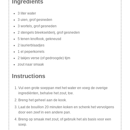
Ingredients
3 liter water
3 uien, grof gesneden
3 wortels, grof gesneden
2 stengels bleekselderij, grof gesneden
5 tenen knoflook, gekneusd
2 laurierblaadjes
1 el peperkorrels
2 takjes verse (of gedroogde) tijm
zout naar smaak
Instructions
Vul een grote soeppan met het water en voeg de overige
ingrediënten, behalve het zout, toe.
Breng het geheel aan de kook.
Laat de bouillon 20 minuten koken en schenk het vervolgens
door een zeef in een andere pan.
Breng op smaak met zout, of gebruik het als basis voor een
soep.