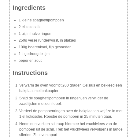
Ingredients
1 kleine spaghettipompoen
2 el kokosolie
1 ui, in halve ringen
250g verse runderworst, in plakjes
100g boerenkool, fijn gesneden
1 tl gedroogde tijm
peper en zout
Instructions
Verwarm de oven voor tot 200 graden Celsius en bekleed een
bakplaat met bakpapier.
Snijd de spaghettipompoen in ringen, en verwijder de
zaadlijsten met een lepel.
Verdeel de pompoenringen over de bakplaat en wrijf ze in met
1 el kokosolie. Rooster de pompoen in 25 minuten gaar.
Neem een vork en schraap hiermee het vruchtvlees van de
pompoen uit de schil. Trek het vruchtvlees vervolgens in lange
slierten. Zet even apart.