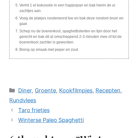
Verhit 1 el kokosolie in een hapjespan en bak hierin de ui
zachtjes aan.
Voeg de plakjes runderworst toe en bak deze rondom bruin en
gaar.
Schep nu de boerenkool, spaghettislierten en tijm door het
gerecht en bak dit al omscheppend 2-3 minuten mee of tot de
boerenkool zachter is geworden.
Breng op smaak met peper en zout.
Categories
Diner
,
Groente
,
Kookfilmpjes
,
Recepten
,
Rundvlees
Taro frietjes
Winterse Paleo Spaghetti