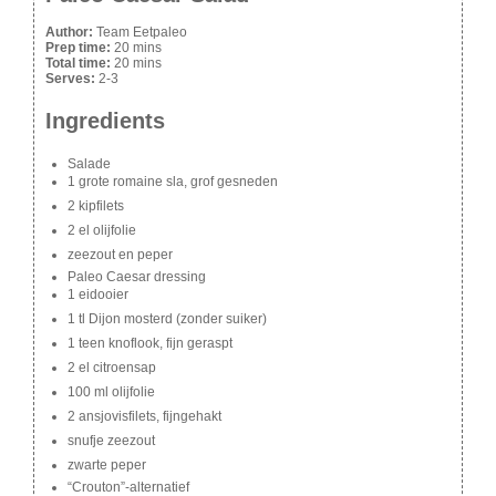
Author:
Team Eetpaleo
Prep time:
20 mins
Total time:
20 mins
Serves:
2-3
Ingredients
Salade
1 grote romaine sla, grof gesneden
2 kipfilets
2 el olijfolie
zeezout en peper
Paleo Caesar dressing
1 eidooier
1 tl Dijon mosterd (zonder suiker)
1 teen knoflook, fijn geraspt
2 el citroensap
100 ml olijfolie
2 ansjovisfilets, fijngehakt
snufje zeezout
zwarte peper
“Crouton”-alternatief