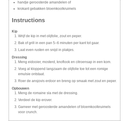
handje geroosterde amandelen of
krokant gebakken bloemkoolkruimels
Instructions
Kip
Wrijf de kip in met olijfolie, zout en peper.
Bak of grill in een pan 5–6 minuten per kant tot gaar.
Laat even rusten en snijd in plakjes.
Dressing
Meng eidooier, mosterd, knoflook en citroensap in een kom.
Voeg al kloppend langzaam de olijfolie toe tot een romige
emulsie ontstaat.
Roer de ansjovis erdoor en breng op smaak met zout en peper.
Opbouwen
Meng de romaine sla met de dressing.
Verdeel de kip erover.
Garneer met geroosterde amandelen of bloemkoolkruimels
voor crunch.