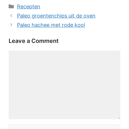
Categories
Recepten
Paleo groentenchips uit de oven
Paleo hachee met rode kool
Leave a Comment
Comment
Name