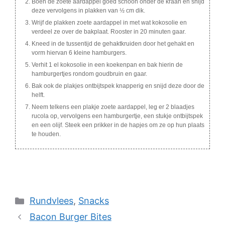
Boen de zoete aardappel goed schoon onder de kraan en snijd
deze vervolgens in plakken van ½ cm dik.
Wrijf de plakken zoete aardappel in met wat kokosolie en
verdeel ze over de bakplaat. Rooster in 20 minuten gaar.
Kneed in de tussentijd de gehaktkruiden door het gehakt en
vorm hiervan 6 kleine hamburgers.
Verhit 1 el kokosolie in een koekenpan en bak hierin de
hamburgertjes rondom goudbruin en gaar.
Bak ook de plakjes ontbijtspek knapperig en snijd deze door de
helft.
Neem telkens een plakje zoete aardappel, leg er 2 blaadjes
rucola op, vervolgens een hamburgertje, een stukje ontbijtspek
en een olijf. Steek een prikker in de hapjes om ze op hun plaats
te houden.
Categories
Rundvlees
,
Snacks
Bacon Burger Bites