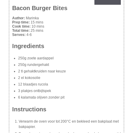
Bacon Burger Bites
Author:
Marinka
Prep time:
15 mins
Cook time:
10 mins
Total time:
25 mins
Serves:
4-6
Ingredients
250g zoete aardappel
250g rundergehakt
2 tl gehaktkruiden naar keuze
2 el kokosolie
12 blaadjes rucola
3 plakjes ontbijtspek
6 kalamata olijven zonder pit
Instructions
Verwarm de oven voor tot 200°C en bekleed een bakplaat met
bakpapier.