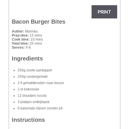
PRINT
Bacon Burger Bites
Author:
Marinka
Prep time:
15 mins
Cook time:
10 mins
Total time:
25 mins
Serves:
4-6
Ingredients
250g zoete aardappel
250g rundergehakt
2 tl gehaktkruiden naar keuze
2 el kokosolie
12 blaadjes rucola
3 plakjes ontbijtspek
6 kalamata olijven zonder pit
Instructions