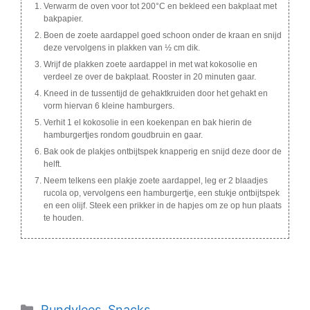
Verwarm de oven voor tot 200°C en bekleed een bakplaat met
bakpapier.
Boen de zoete aardappel goed schoon onder de kraan en snijd
deze vervolgens in plakken van ½ cm dik.
Wrijf de plakken zoete aardappel in met wat kokosolie en
verdeel ze over de bakplaat. Rooster in 20 minuten gaar.
Kneed in de tussentijd de gehaktkruiden door het gehakt en
vorm hiervan 6 kleine hamburgers.
Verhit 1 el kokosolie in een koekenpan en bak hierin de
hamburgertjes rondom goudbruin en gaar.
Bak ook de plakjes ontbijtspek knapperig en snijd deze door de
helft.
Neem telkens een plakje zoete aardappel, leg er 2 blaadjes
rucola op, vervolgens een hamburgertje, een stukje ontbijtspek
en een olijf. Steek een prikker in de hapjes om ze op hun plaats
te houden.
Categories
Rundvlees
,
Snacks