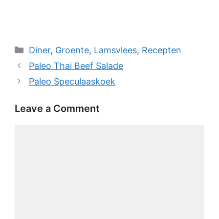
Categories
Diner
,
Groente
,
Lamsvlees
,
Recepten
Paleo Thai Beef Salade
Paleo Speculaaskoek
Leave a Comment
Comment