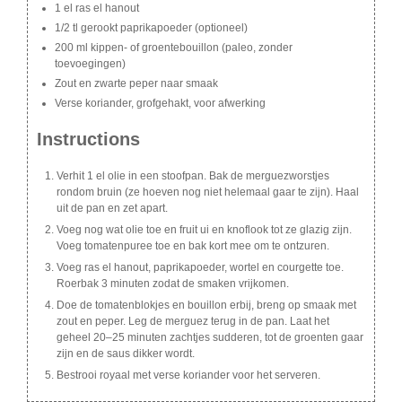
1 el ras el hanout
1/2 tl gerookt paprikapoeder (optioneel)
200 ml kippen- of groentebouillon (paleo, zonder
toevoegingen)
Zout en zwarte peper naar smaak
Verse koriander, grofgehakt, voor afwerking
Instructions
Verhit 1 el olie in een stoofpan. Bak de merguezworstjes
rondom bruin (ze hoeven nog niet helemaal gaar te zijn). Haal
uit de pan en zet apart.
Voeg nog wat olie toe en fruit ui en knoflook tot ze glazig zijn.
Voeg tomatenpuree toe en bak kort mee om te ontzuren.
Voeg ras el hanout, paprikapoeder, wortel en courgette toe.
Roerbak 3 minuten zodat de smaken vrijkomen.
Doe de tomatenblokjes en bouillon erbij, breng op smaak met
zout en peper. Leg de merguez terug in de pan. Laat het
geheel 20–25 minuten zachtjes sudderen, tot de groenten gaar
zijn en de saus dikker wordt.
Bestrooi royaal met verse koriander voor het serveren.