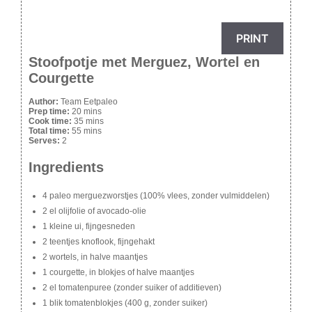
PRINT
Stoofpotje met Merguez, Wortel en
Courgette
Author:
Team Eetpaleo
Prep time:
20 mins
Cook time:
35 mins
Total time:
55 mins
Serves:
2
Ingredients
4 paleo merguezworstjes (100% vlees, zonder vulmiddelen)
2 el olijfolie of avocado-olie
1 kleine ui, fijngesneden
2 teentjes knoflook, fijngehakt
2 wortels, in halve maantjes
1 courgette, in blokjes of halve maantjes
2 el tomatenpuree (zonder suiker of additieven)
1 blik tomatenblokjes (400 g, zonder suiker)