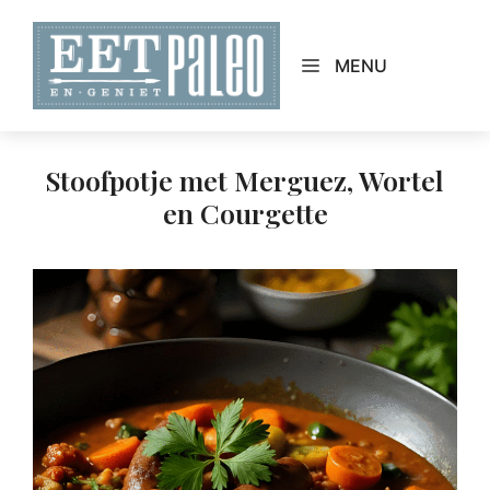
Skip
to
MENU
content
Stoofpotje met Merguez, Wortel
en Courgette