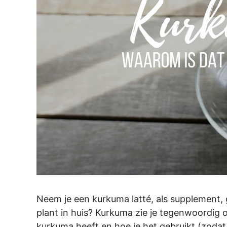
Neem je een kurkuma latté, als supplement, g
plant in huis? Kurkuma zie je tegenwoordig o
kurkuma heeft en hoe je het gebruikt (zodat