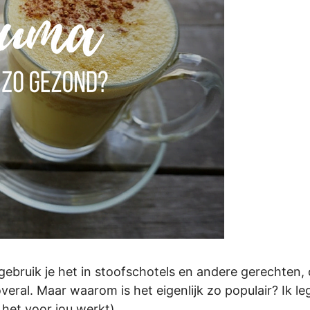
ebruik je het in stoofschotels en andere gerechten, 
veral. Maar waarom is het eigenlijk zo populair? Ik l
 het voor jou werkt).