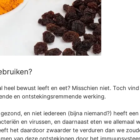
ebruiken?
l heel bewust leeft en eet? Misschien niet. Toch vind
tende en ontstekingsremmende werking.
ar gezond, en niet iedereen (bijna niemand?) heeft ee
acteriën en virussen, en daarnaast eten we allemaal 
eft het daardoor zwaarder te verduren dan we zoude
remmen van deze ontstekingen door het immuunsystee