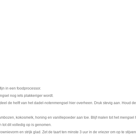
jn in een foodprocessor.
ngsel nog iets plakkeriger wordt.
l de helft van het dadel-notenmengsel hier overheen. Druk stevig aan. Houd de 
mbozen, kokosmelk, honing en vanillepoeder aan toe. Blijf malen tot het mengsel he
tot dit volledig op is genomen.
evorm en strijk glad. Zet de taart ten minste 3 uur in de vriezer om op te stijven