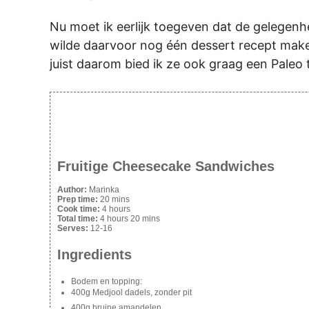
Nu moet ik eerlijk toegeven dat de gelegen
wilde daarvoor nog één dessert recept make
juist daarom bied ik ze ook graag een Paleo
Fruitige Cheesecake Sandwiches
Author:
Marinka
Prep time:
20 mins
Cook time:
4 hours
Total time:
4 hours 20 mins
Serves:
12-16
Ingredients
Bodem en topping:
400g Medjool dadels, zonder pit
400g bruine amandelen