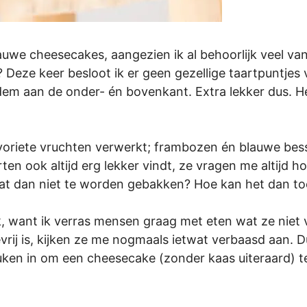
rauwe cheesecakes, aangezien ik al behoorlijk veel va
ch? Deze keer besloot ik er geen gezellige taartpuntje
 aan de onder- én bovenkant. Extra lekker dus. Het 
voriete vruchten verwerkt; frambozen én blauwe bes
arten ook altijd erg lekker vindt, ze vragen me altijd h
at dan niet te worden gebakken? Hoe kan het dan toc
euk, want ik verras mensen graag met eten wat ze nie
sevrij is, kijken ze me nogmaals ietwat verbaasd aan.
keuken in om een cheesecake (zonder kaas uiteraard) 