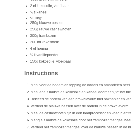
2 el kokosolie, vloeibaar
½ tl kaneel
Vulling:
250g blauwe bessen
250g rauwe cashewnoten
300g frambozen
200 ml kokosmelk
4 el honing
½ tl vanillepoeder
150g kokosolie, vloeibaar
Instructions
Maal voor de bodem en topping de dadels en amandelen heel fi
Maal er als laatste de kokosolie en kaneel doorheen, tot het me
Bekleed de bodem van een brownievorm met bakpapier en verdee
Verdeel de blauwe bessen over de bodem in de brownievorm.
Maal de cashewnoten fijn in een foodprocessor en voeg hier fra
Meng als laatste de kokosolie door het frambozenmengsel heen 
Verdeel het frambozenmengsel over de blauwe bessen in de browni