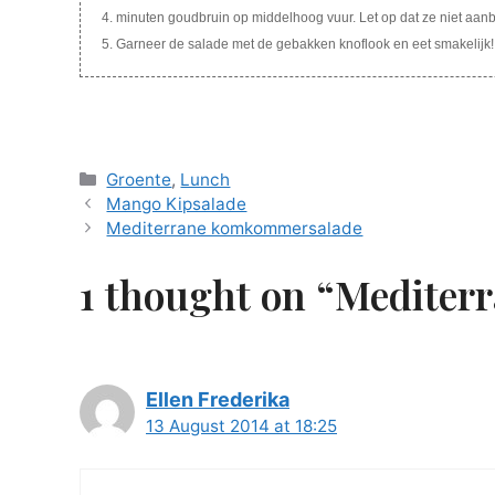
minuten goudbruin op middelhoog vuur. Let op dat ze niet aan
Garneer de salade met de gebakken knoflook en eet smakelijk!
Categories
Groente
,
Lunch
Mango Kipsalade
Mediterrane komkommersalade
1 thought on “Medite
Ellen Frederika
13 August 2014 at 18:25