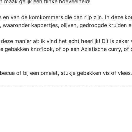
n maak gelijk een flinke hoeveelheid!
des en van de komkommers die dan rijp zijn. In deze
aaronder kappertjes, olijven, gedroogde kruiden e
deze manier at: ik vind het echt heerlijk! Dit is zeke
gebakken knoflook, of op een Aziatische curry, of d
ecue of bij een omelet, stukje gebakken vis of vlees