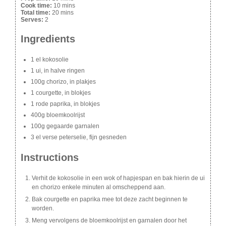
Cook time:
10 mins
Total time:
20 mins
Serves:
2
Ingredients
1 el kokosolie
1 ui, in halve ringen
100g chorizo, in plakjes
1 courgette, in blokjes
1 rode paprika, in blokjes
400g bloemkoolrijst
100g gegaarde garnalen
3 el verse peterselie, fijn gesneden
Instructions
Verhit de kokosolie in een wok of hapjespan en bak hierin de ui
en chorizo enkele minuten al omscheppend aan.
Bak courgette en paprika mee tot deze zacht beginnen te
worden.
Meng vervolgens de bloemkoolrijst en garnalen door het