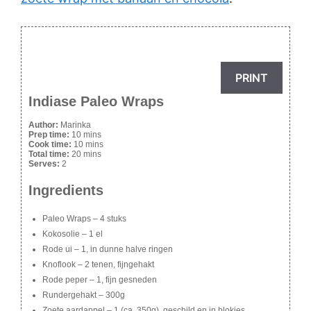
PRINT
Indiase Paleo Wraps
Author:
Marinka
Prep time:
10 mins
Cook time:
10 mins
Total time:
20 mins
Serves:
2
Ingredients
Paleo Wraps – 4 stuks
Kokosolie – 1 el
Rode ui – 1, in dunne halve ringen
Knoflook – 2 tenen, fijngehakt
Rode peper – 1, fijn gesneden
Rundergehakt – 300g
Zoete aardappel – 1 (ca. 350g), geschild en in blokjes