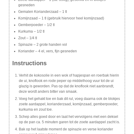
gesneden
Gemalen Korianderzaad – 1 tl
Komijnzaad – 1 tl (gebruik hiervoor heel komijnzaad)
Gemberpoeder – 1/2 tl
Kurkuma – 1/2 tl
Zout – 1/4 tl
Spinazie – 2 grote handen vol
Koriander – 4 el, vers, fijn gesneden
Instructions
Verhit de kokosolie in een wok of hapjespan en roerbak hierin
de ui, knoflook en rode peper op middelhoog vuur tot de ui
glazig is geworden. Pas op dat de knoflook niet aanbrandt,
deze wordt anders bitter van smaak.
Voeg het gehakt toe en bak dit rul, voeg daarna ook de blokjes
zoete aardappel, korianderzaad, komijnzaad, gemberpoeder,
kurkuma en zout toe.
Schep alles goed door en laat het vervolgens met een deksel
op de pan ca. 5 minuten garen tot de zoete aardappel zacht is.
Bak op het laatste moment de spinazie en verse koriander