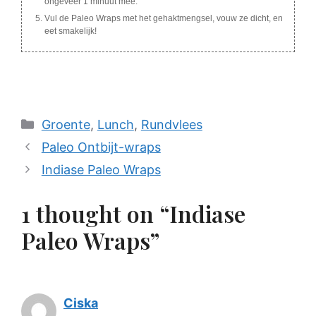
ongeveer 1 minuut mee.
Vul de Paleo Wraps met het gehaktmengsel, vouw ze dicht, en
eet smakelijk!
Categories
Groente
,
Lunch
,
Rundvlees
Paleo Ontbijt-wraps
Indiase Paleo Wraps
1 thought on “Indiase
Paleo Wraps”
Ciska