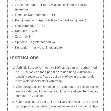
Zoete aardappel – 1 (ca. 350g), geschild en in blokjes
gesneden
Gemalen Korianderzaad – 1 tl
Komijnzaad – 1 tl (gebruik hiervoor heel komijnzaad)
Gemberpoeder – 1/2 tl
Kurkuma – 1/2 tl
Zout – 1/4 tl
Spinazie – 2 grote handen vol
Koriander – 4 el, vers, fijn gesneden
Instructions
Verhit de kokosolie in een wok of hapjespan en roerbak hierin
de ui, knoflook en rode peper op middelhoog vuur tot de ui
glazig is geworden. Pas op dat de knoflook niet aanbrandt,
deze wordt anders bitter van smaak.
Voeg het gehakt toe en bak dit rul, voeg daarna ook de blokjes
zoete aardappel, korianderzaad, komijnzaad, gemberpoeder,
kurkuma en zout toe.
Schep alles goed door en laat het vervolgens met een deksel
op de pan ca. 5 minuten garen tot de zoete aardappel zacht is.