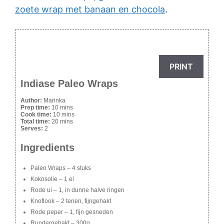
zoete wrap met banaan en chocola
.
PRINT
Indiase Paleo Wraps
Author:
Marinka
Prep time:
10 mins
Cook time:
10 mins
Total time:
20 mins
Serves:
2
Ingredients
Paleo Wraps – 4 stuks
Kokosolie – 1 el
Rode ui – 1, in dunne halve ringen
Knoflook – 2 tenen, fijngehakt
Rode peper – 1, fijn gesneden
Rundergehakt – 300g