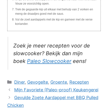
Vouw ze voorzichtig open.
Trek de gegaarde kip uit elkaar met behulp van 2 vorken en
meng de draadjes goed met de saus.
Vul de zoet aardappels met de kip en garneer met de verse
koriander.
Zoek je meer recepten voor de
slowcooker? Bekijk dan mijn
boek
Paleo Slowcooker
eens!
Categories
Diner
,
Gevogelte
,
Groente
,
Recepten
Mijn Favoriete (Paleo-proof) Keukengerei
Gevulde Zoete Aardappel met BBQ Pulled
Chicken