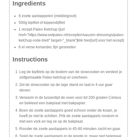
Ingredients
6 zoete aardappelen (middelgroot)
500g kipfilet of kippendijfilet
1 recept Paleo Ketchup ([url
href=”https://www.eetpaleo.nl/recepten/sauzen-dressings/paleo-
ketchup-rode-biet/” target=”_blank”]klik hier[/url] voor het recept)
6 el verse koriander, fijn gesneden
Instructions
Leg de kipfilets op de bodem van de slowcooker en verdeel je
zelfgemaakte Paleo ketchup er overheen.
Zet de slowcooker op de lage stand en laat in 4 uur gaar
stoven.
Verwarm in de tussentijd de oven voor tot 200 graden Celsius
en bekleed een bakplaat met bakpapier.
Boen de zoete aardappels goed schoon onder de kraan, je
hoeft ze niet te schillen. Prik de zoete aardappels rondom in
met een vork en leg ze op de bakplaat.
Rooster de zoete aardappels in 45-60 minuten zacht en gaar.
Snijd de zoete aardappels in de lengte in, maar niet helemaal.