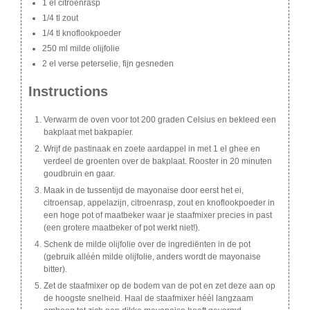
1 el citroenrasp
1/4 tl zout
1/4 tl knoflookpoeder
250 ml milde olijfolie
2 el verse peterselie, fijn gesneden
Instructions
Verwarm de oven voor tot 200 graden Celsius en bekleed een
bakplaat met bakpapier.
Wrijf de pastinaak en zoete aardappel in met 1 el ghee en
verdeel de groenten over de bakplaat. Rooster in 20 minuten
goudbruin en gaar.
Maak in de tussentijd de mayonaise door eerst het ei,
citroensap, appelazijn, citroenrasp, zout en knoflookpoeder in
een hoge pot of maatbeker waar je staafmixer precies in past
(een grotere maatbeker of pot werkt niet!).
Schenk de milde olijfolie over de ingrediënten in de pot
(gebruik alléén milde olijfolie, anders wordt de mayonaise
bitter).
Zet de staafmixer op de bodem van de pot en zet deze aan op
de hoogste snelheid. Haal de staafmixer héél langzaam