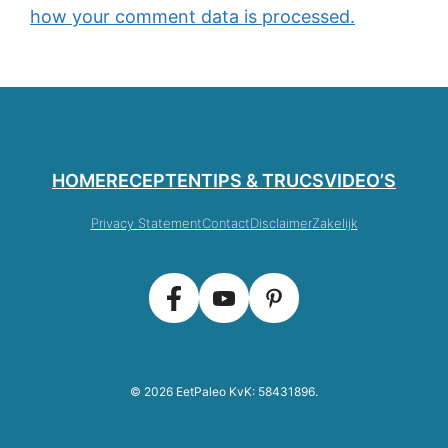
how your comment data is processed.
HOME
RECEPTEN
TIPS & TRUCS
VIDEO’S
Privacy Statement
Contact
Disclaimer
Zakelijk
© 2026 EetPaleo KvK: 58431896.