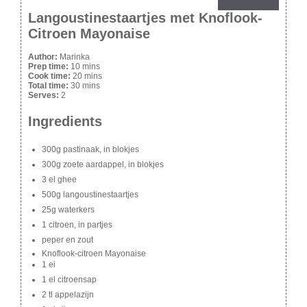
Langoustinestaartjes met Knoflook-
Citroen Mayonaise
Author:
Marinka
Prep time:
10 mins
Cook time:
20 mins
Total time:
30 mins
Serves:
2
Ingredients
300g pastinaak, in blokjes
300g zoete aardappel, in blokjes
3 el ghee
500g langoustinestaartjes
25g waterkers
1 citroen, in partjes
peper en zout
Knoflook-citroen Mayonaise
1 ei
1 el citroensap
2 tl appelazijn