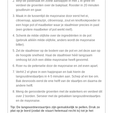
Wrijf de pastinaak en zoete aardappel in met 1 el ghee en
verdeel de groenten over de bakplaat. Rooster in 20 minuten
goudbruin en gaar.
Maak in de tussentijd de mayonaise door eerst het ei,
citroensap, appelazijn, citroenrasp, zout en knoflookpoeder in
een hoge pot of maatbeker waar je staafmixer precies in past
(een grotere maatbeker of pot werkt niet!).
Schenk de milde olijfolie over de ingrediënten in de pot
(gebruik alléén milde olijfolie, anders wordt de mayonaise
bitter).
Zet de staafmixer op de bodem van de pot en zet deze aan op
de hoogste snelheid. Haal de staafmixer héél langzaam
omhoog tot zich een dikke mayonaise heeft gevormd.
Roer nu de peterselie door de mayonaise en zet even apart.
Verhit 2 el ghee in een hapjespan en bak hierin de
langoustinestaartjes in 4-5 minuten aan. Schep af en toe om.
Bak desnoods eerst de ene helft van de staartjes en daarna de
andere helft.
Meng de geroosterde groenten met de waterkers en verdeel dit
over 2 borden. Serveer met de gebakken langoustinestaartjes
en de mayonaise.
Tip: De langoustinestaartjes zijn gemakkelijk te pellen. Druk ze
plat op je bord (zodat de staart helemaal recht is) tot je het