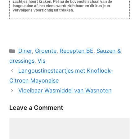
zachtjes hoort kraken. Pel nu de bovenste schaal van de
langoustine af, het vlees wordt zichtbaar en dit kun je er
vervolgens voorzichtig uit trekken.
Categories
Diner
,
Groente
,
Recepten BE
,
Sauzen &
dressings
,
Vis
Langoustinestaartjes met Knoflook-
Citroen Mayonaise
Vloeibaar Wasmiddel van Wasnoten
Leave a Comment
Comment