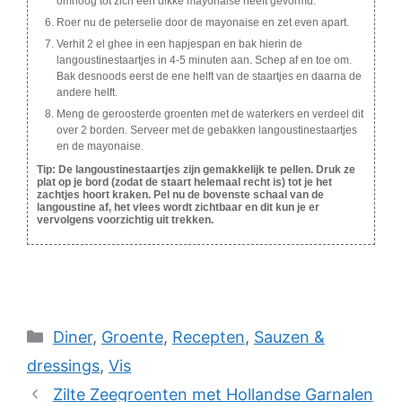
omhoog tot zich een dikke mayonaise heeft gevormd.
Roer nu de peterselie door de mayonaise en zet even apart.
Verhit 2 el ghee in een hapjespan en bak hierin de
langoustinestaartjes in 4-5 minuten aan. Schep af en toe om.
Bak desnoods eerst de ene helft van de staartjes en daarna de
andere helft.
Meng de geroosterde groenten met de waterkers en verdeel dit
over 2 borden. Serveer met de gebakken langoustinestaartjes
en de mayonaise.
Tip: De langoustinestaartjes zijn gemakkelijk te pellen. Druk ze
plat op je bord (zodat de staart helemaal recht is) tot je het
zachtjes hoort kraken. Pel nu de bovenste schaal van de
langoustine af, het vlees wordt zichtbaar en dit kun je er
vervolgens voorzichtig uit trekken.
Categories
Diner
,
Groente
,
Recepten
,
Sauzen &
dressings
,
Vis
Zilte Zeegroenten met Hollandse Garnalen