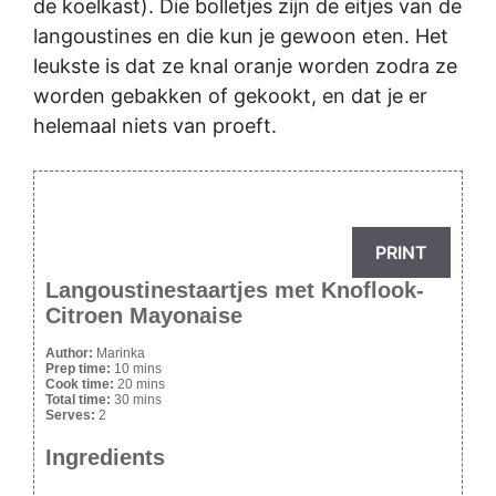
de koelkast). Die bolletjes zijn de eitjes van de
langoustines en die kun je gewoon eten. Het
leukste is dat ze knal oranje worden zodra ze
worden gebakken of gekookt, en dat je er
helemaal niets van proeft.
PRINT
Langoustinestaartjes met Knoflook-
Citroen Mayonaise
Author:
Marinka
Prep time:
10 mins
Cook time:
20 mins
Total time:
30 mins
Serves:
2
Ingredients