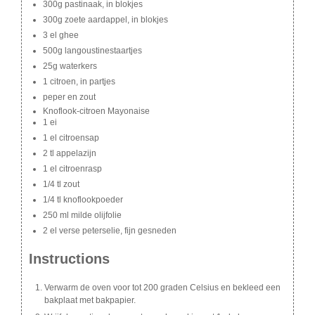
300g pastinaak, in blokjes
300g zoete aardappel, in blokjes
3 el ghee
500g langoustinestaartjes
25g waterkers
1 citroen, in partjes
peper en zout
Knoflook-citroen Mayonaise
1 ei
1 el citroensap
2 tl appelazijn
1 el citroenrasp
1/4 tl zout
1/4 tl knoflookpoeder
250 ml milde olijfolie
2 el verse peterselie, fijn gesneden
Instructions
Verwarm de oven voor tot 200 graden Celsius en bekleed een
bakplaat met bakpapier.