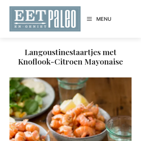
Skip
to
MENU
content
Langoustinestaartjes met
Knoflook-Citroen Mayonaise