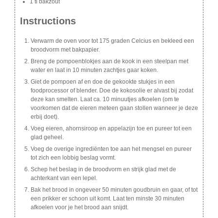
1 tl bakzout
Instructions
Verwarm de oven voor tot 175 graden Celcius en bekleed een
broodvorm met bakpapier.
Breng de pompoenblokjes aan de kook in een steelpan met
water en laat in 10 minuten zachtjes gaar koken.
Giet de pompoen af en doe de gekookte stukjes in een
foodprocessor of blender. Doe de kokosolie er alvast bij zodat
deze kan smelten. Laat ca. 10 minuutjes afkoelen (om te
voorkomen dat de eieren meteen gaan stollen wanneer je deze
erbij doet).
Voeg eieren, ahornsiroop en appelazijn toe en pureer tot een
glad geheel.
Voeg de overige ingrediënten toe aan het mengsel en pureer
tot zich een lobbig beslag vormt.
Schep het beslag in de broodvorm en strijk glad met de
achterkant van een lepel.
Bak het brood in ongeveer 50 minuten goudbruin en gaar, of tot
een prikker er schoon uit komt. Laat ten minste 30 minuten
afkoelen voor je het brood aan snijdt.