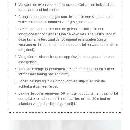
Verwarm de oven voor tot 175 graden Celcius en bekleed een
broodvorm met bakpapier.
Breng de pompoenblokjes aan de kook in een steelpan met
water en laat in 10 minuten zachtjes gaar koken.
Giet de pompoen af en doe de gekookte stukjes in een
foodprocessor of blender. Doe de kokosolie er alvast bij zodat
deze kan smelten. Laat ca. 10 minuutjes afkoelen (om te
voorkomen dat de eieren meteen gaan stollen wanneer je deze
erbij doet).
Voeg eieren, ahornsiroop en appelazijn toe en pureer tot een
glad geheel.
Voeg de overige ingrediënten toe aan het mengsel en pureer
tot zich een lobbig beslag vormt.
Schep het beslag in de broodvorm en strijk glad met de
achterkant van een lepel.
Bak het brood in ongeveer 50 minuten goudbruin en gaar, of tot
een prikker er schoon uit komt. Laat ten minste 30 minuten
afkoelen voor je het brood aan snijdt.