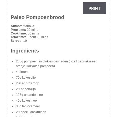
PRINT
Paleo Pompoenbrood
Author:
Marinka
Prep time:
20 mins
Cook time:
50 mins
Total time:
1 hour 10 mins
Serves:
10
Ingredients
200g pompoen, in blokjes gesneden (ikzelf gebruikte een
oranje Hokkaido pompoen)
4 eieren
70g kokosolie
2 el ahornsiroop
2 tl appelazijn
125g amandelmeel
40g kokosmeel
30g tapiocameel
2 tl speculaaskruiden