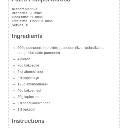
Author:
Marinka
Prep time:
20 mins
Cook time:
50 mins
Total time:
1 hour 10 mins
Serves:
10
Ingredients
200g pompoen, in blokjes gesneden (ikzelf gebruikte een
oranje Hokkaido pompoen)
4 eieren
70g kokosolie
2 el ahornsiroop
2 tl appelazijn
125g amandelmeel
40g kokosmeel
30g tapiocameel
2 tl speculaaskruiden
1 tl bakzout
Instructions