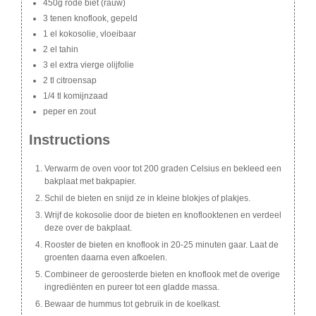
450g rode biet (rauw)
3 tenen knoflook, gepeld
1 el kokosolie, vloeibaar
2 el tahin
3 el extra vierge olijfolie
2 tl citroensap
1/4 tl komijnzaad
peper en zout
Instructions
Verwarm de oven voor tot 200 graden Celsius en bekleed een
bakplaat met bakpapier.
Schil de bieten en snijd ze in kleine blokjes of plakjes.
Wrijf de kokosolie door de bieten en knoflooktenen en verdeel
deze over de bakplaat.
Rooster de bieten en knoflook in 20-25 minuten gaar. Laat de
groenten daarna even afkoelen.
Combineer de geroosterde bieten en knoflook met de overige
ingrediënten en pureer tot een gladde massa.
Bewaar de hummus tot gebruik in de koelkast.