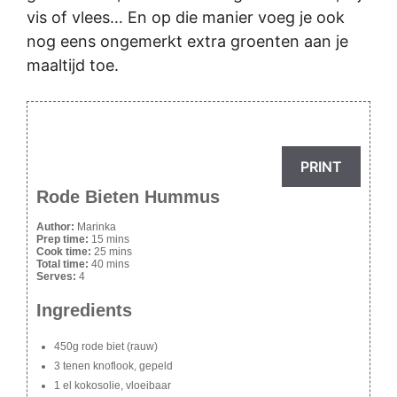
vis of vlees… En op die manier voeg je ook
nog eens ongemerkt extra groenten aan je
maaltijd toe.
PRINT
Rode Bieten Hummus
Author:
Marinka
Prep time:
15 mins
Cook time:
25 mins
Total time:
40 mins
Serves:
4
Ingredients
450g rode biet (rauw)
3 tenen knoflook, gepeld
1 el kokosolie, vloeibaar