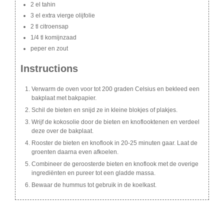
2 el tahin
3 el extra vierge olijfolie
2 tl citroensap
1/4 tl komijnzaad
peper en zout
Instructions
Verwarm de oven voor tot 200 graden Celsius en bekleed een
bakplaat met bakpapier.
Schil de bieten en snijd ze in kleine blokjes of plakjes.
Wrijf de kokosolie door de bieten en knoflooktenen en verdeel
deze over de bakplaat.
Rooster de bieten en knoflook in 20-25 minuten gaar. Laat de
groenten daarna even afkoelen.
Combineer de geroosterde bieten en knoflook met de overige
ingrediënten en pureer tot een gladde massa.
Bewaar de hummus tot gebruik in de koelkast.