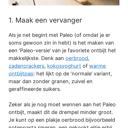
1. Maak een vervanger
Als je net begint met Paleo (of omdat je er
soms gewoon zin in hebt) is het maken van
een ‘Paleo-versie’ van je favoriete ontbijt het
makkelijkste. Denk aan
oerbrood
,
zadencrackers
,
kokosyoghurt
of
warme
ontbijtpap
: het lijkt op de ‘normale’ variant,
maar dan zonder granen, zuivel en
geraffineerde suikers.
Zeker als je nog moet wennen aan het Paleo
ontbijt, maakt dit de drempel minder groot.
Je kunt op een plakje oerbrood bijvoorbeeld
notenpasta smeren, een gekookt eitje erbij